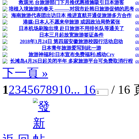
救观光 台旅游部门下月推优惠措施吸引日本游客
a
培植入境旅游的春天 ———对我市赴韩日旅游促销的思考
a
海南旅游代表团出访日本 推进直航开通促旅游多方合作
a
港媒:日本人不愿来华旅游 或因政治局势紧张
a
日本机场刷脸出境 赴日旅游不用排长队等通关了
a
日本三月起放宽旅游签证条件
a
2018年3月24日 第四届安徽旅游校园行活动启动
a
日本青年旅游爱写到此一游
a
旅游神福利!日本宣布免费福利:感动Cry
a
长滩岛4月26日起关闭半年 多家旅游平台可免费取消行程
a
下一頁 »
1
2
3
4
5
6
7
8
9
10
... 16
/ 16