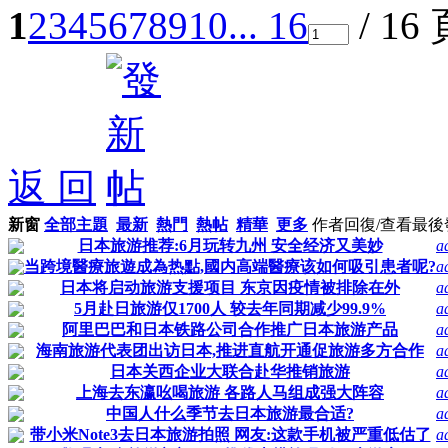
1
2
3
4
5
6
7
8
9
10
... 16
/ 16
返 回
新窗
全部主題
最新
熱門
熱帖
精華
更多
作者
回復/查看
最後
日本旅游推荐:6月玩转九州 安全经济又美妙
a
当跨境醫療旅遊成為热點,國内高端醫療该如何吸引患者呢?
a
日本将启动旅游支援项目 东京因疫情被排除在外
a
5月赴日旅游仅1700人 较去年同期减少99.9%
a
阿里巴巴和日本铁路公司合作推广日本旅游产品
a
海南旅游代表团出访日本,推进直航开通促旅游多方合作
a
日本关西企业大联合赴华推销旅游
a
上海去东瀛吆喝旅游 各路人马组成强大阵容
a
中国人什么季节去日本旅游最合适?
a
带小米Note3去日本旅游拍照 网友:这款手机被严重低估了
a