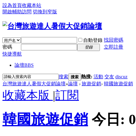
設為首頁
收藏本站
開啟輔助訪問
切換到窄版
找回密碼
自動登錄
密碼
立即註冊
登錄
快捷導航
論壇
BBS
搜索
熱搜:
活動
交友
discuz
搜索
台灣旅遊達人暑假大促銷論壇
»
論壇
›
旅遊促銷
›
韓國旅遊促銷
收藏本版
|
訂閱
韓國旅遊促銷
今日:
0