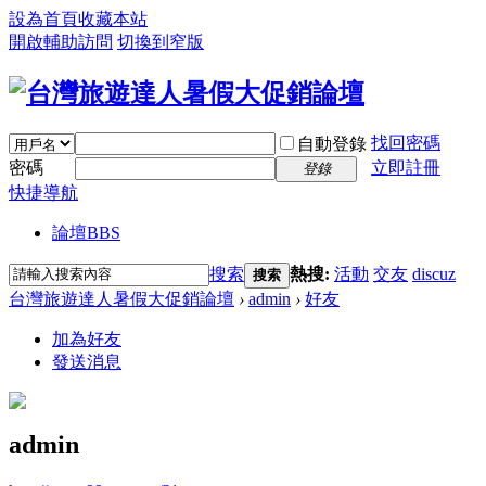
設為首頁
收藏本站
開啟輔助訪問
切換到窄版
找回密碼
自動登錄
密碼
立即註冊
登錄
快捷導航
論壇
BBS
搜索
熱搜:
活動
交友
discuz
搜索
台灣旅遊達人暑假大促銷論壇
›
admin
›
好友
加為好友
發送消息
admin