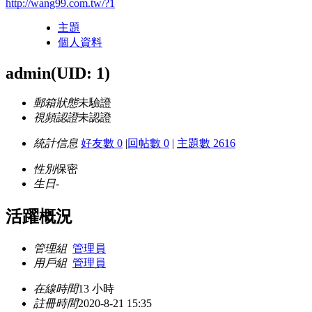
http://wang99.com.tw/?1
主題
個人資料
admin
(UID: 1)
郵箱狀態
未驗證
視頻認證
未認證
統計信息
好友數 0
|
回帖數 0
|
主題數 2616
性別
保密
生日
-
活躍概況
管理組
管理員
用戶組
管理員
在線時間
13 小時
註冊時間
2020-8-21 15:35