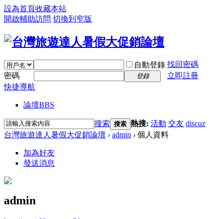
設為首頁
收藏本站
開啟輔助訪問
切換到窄版
找回密碼
自動登錄
密碼
立即註冊
登錄
快捷導航
論壇
BBS
搜索
熱搜:
活動
交友
discuz
搜索
台灣旅遊達人暑假大促銷論壇
›
admin
›
個人資料
加為好友
發送消息
admin