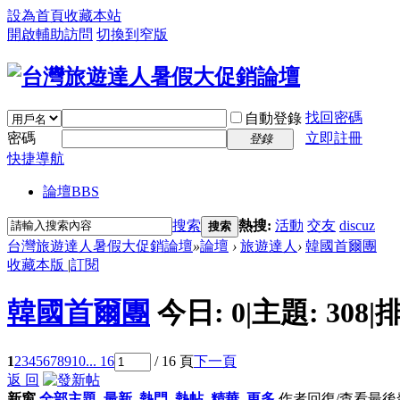
設為首頁
收藏本站
開啟輔助訪問
切換到窄版
找回密碼
自動登錄
密碼
立即註冊
登錄
快捷導航
論壇
BBS
搜索
熱搜:
活動
交友
discuz
搜索
台灣旅遊達人暑假大促銷論壇
»
論壇
›
旅遊達人
›
韓國首爾團
收藏本版
|
訂閱
韓國首爾團
今日:
0
|
主題:
308
|
排
1
2
3
4
5
6
7
8
9
10
... 16
/ 16 頁
下一頁
返 回
新窗
全部主題
最新
熱門
熱帖
精華
更多
作者
回復/查看
最後