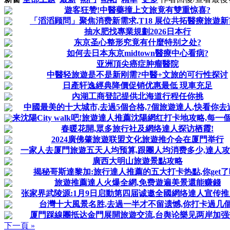
遊客狂赞!中醫藥撞上文旅竟有雙重惊喜?
「滔滔顾問」聚焦消费新需求,T18 展位共拓醫療旅遊
抽水肥找專業規劃2026日本行
东京圣心整形究竟有什麼特别之处?
如何去日本东京midtown醫療中心看病?
亚洲頂尖癌症肿瘤醫院
中醫轻旅遊是不是新刚需?中醫+文旅的可行性探讨
日產轩逸經典降價促销优惠最低 現車充足
內湖工商登記提供北海道行程任你挑
中國最美的十大城市,去過5個合格,7個旅遊達人,快看你去
来沈陽City walk吧!旅遊達人推薦沈陽網红打卡地攻略,每一個
春暖花開,眾多旅行社及網络達人探访栖霞!
2024廣佛肇旅遊联盟文化旅遊推介会在厦門举行
一家人去厦門旅遊五天人均预算,跟團人均消费多少,達人
廣西大明山旅遊景點攻略
揭秘哥斯達黎加:旅行達人推薦的五大打卡热點,你get了
旅遊推薦達人火爆全網,免费遊遍美景還能赚錢
张家界武陵源:1月9日启動第四届诚邀全國網络達人宣传
台灣十大風景名胜,去過一半才不留遗憾,你打卡過几個
厦門踩線團抵达金門展開旅遊交流,台舆论樂见两岸加强
下一頁 »