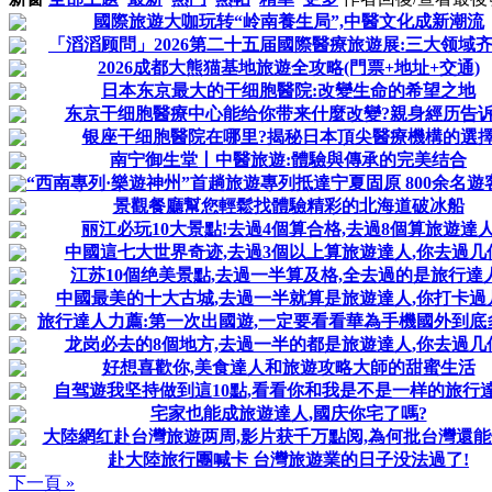
國際旅遊大咖玩转“岭南養生局”,中醫文化成新潮流
「滔滔顾問」2026第二十五届國際醫療旅遊展:三大领域
2026成都大熊猫基地旅遊全攻略(門票+地址+交通)
日本东京最大的干细胞醫院:改變生命的希望之地
东京干细胞醫療中心能给你带来什麼改變?親身經历告
银座干细胞醫院在哪里?揭秘日本頂尖醫療機構的選
南宁御生堂丨中醫旅遊:體驗與傳承的完美结合
“西南專列·樂遊神州”首趟旅遊專列抵達宁夏固原 800余名遊客开
景觀餐廳幫您輕鬆找體驗精彩的北海道破冰船
丽江必玩10大景點!去過4個算合格,去過8個算旅遊達
中國這七大世界奇迹,去過3個以上算旅遊達人,你去過几
江苏10個绝美景點,去過一半算及格,全去過的是旅行達人
中國最美的十大古城,去過一半就算是旅遊達人,你打卡過
旅行達人力薦:第一次出國遊,一定要看看華為手機國外到底
龙岗必去的8個地方,去過一半的都是旅遊達人,你去過几
好想喜歡你,美食達人和旅遊攻略大師的甜蜜生活
自驾遊我坚持做到這10點,看看你和我是不是一样的旅行達
宅家也能成旅遊達人,國庆你宅了嗎?
大陸網红赴台灣旅遊两周,影片获千万點阅,為何批台灣還能
赴大陸旅行團喊卡 台灣旅遊業的日子没法過了!
下一頁 »