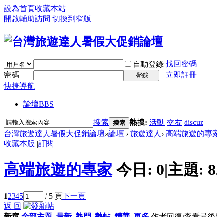
設為首頁
收藏本站
開啟輔助訪問
切換到窄版
找回密碼
自動登錄
密碼
立即註冊
登錄
快捷導航
論壇
BBS
搜索
熱搜:
活動
交友
discuz
搜索
台灣旅遊達人暑假大促銷論壇
»
論壇
›
旅遊達人
›
高端旅遊的專
收藏本版
|
訂閱
高端旅遊的專家
今日:
0
|
主題:
8
1
2
3
4
5
/ 5 頁
下一頁
返 回
新窗
全部主題
最新
熱門
熱帖
精華
更多
作者
回復/查看
最後