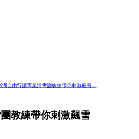
澎湖自由行讓專業滑雪團教練帶你刺激飆雪 ...
雪團教練帶你刺激飆雪