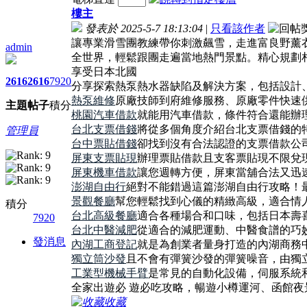
樓主
發表於 2025-5-7 18:13:04
|
只看該作者
讓專業滑雪團教練帶你刺激飆雪，走進富良野薰
admin
全世界，輕鬆跟團走遍當地熱門景點。精心規劃
享受日本北國
2616
2616
7920
分享探索熱泵熱水器缺陷及解決方案，包括設計
熱泵維修
原廠技師到府維修服務、原廠零件快速
主題
帖子
積分
桃園汽車借款
就能用汽車借款，條件符合還能辦
台北支票借錢
將從多個角度介紹台北支票借錢的
管理員
台中票貼借錢
卻找到沒有合法認證的支票借款公
屏東支票貼現
辦理票貼借款且支客票貼現不限兌
屏東機車借款
讓您週轉方便，屏東當舖合法又迅
澎湖自由行
絕對不能錯過這篇澎湖自由行攻略！
景觀餐廳
幫您輕鬆找到心儀的精緻高級，適合情
積分
台北高級餐廳
適合各種場合和口味，包括日本壽
7920
台北中醫減肥
從適合的減肥運動、中醫食譜的巧
發消息
內湖工商登記
就是為創業者量身打造的內湖商務
獨立筒沙發
且不會有彈簧沙發的彈簧噪音，由獨
工業型機械手臂
是常見的自動化設備，伺服系統
全家出遊必 遊必吃攻略，暢遊小樽運河、函館
收藏