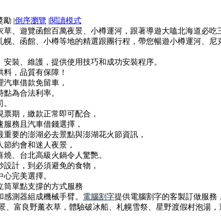
|
倒序瀏覽
|
閱讀模式
衣草、遊覽函館百萬夜景、小樽運河，跟著導遊大嗑北海道必吃
札幌、函館、小樽等地的精選跟團行程，帶您暢遊小樽運河、尼
、安裝、維護，提供使用技巧和成功安裝程序。
供料，品質有保障！
理汽車借款免留車，
特點為合法利率。
司。
現票期，繳款正常即可配合，
速服務且汽車借錢選擇，
最重要的澎湖必去景點與澎湖花火節資訊，
人節約會和迷人夜景，
喜燒、台北高級火鍋令人驚艷。
妙設計，到必須避免的食物，
中心完美選擇。
立筒單點支撐的方式服務
和感測器組成機械手臂。
電腦割字
提供電腦割字的客製訂做服務
夜景、富良野薰衣草，體驗破冰船、札幌雪祭、星野渡假村泡湯，