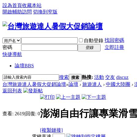
設為首頁
收藏本站
開啟輔助訪問
切換到窄版
找回密碼
自動登錄
密碼
立即註冊
登錄
快捷導航
論壇
BBS
搜索
熱搜:
活動
交友
discuz
搜索
台灣旅遊達人暑假大促銷論壇
»
論壇
›
旅遊達人
›
中國大陸團
›
返回列表
澎湖自由行讓專業滑
查看:
2619
|
回復:
0
[複製鏈接]
電梯直達